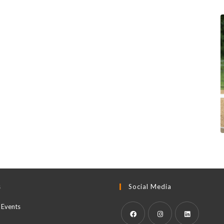
s
Social Media
 Events