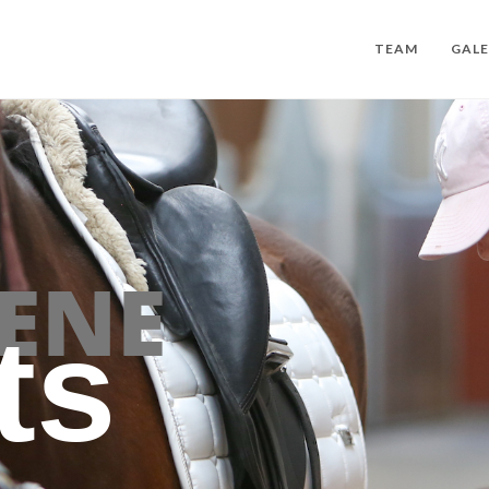
TEAM
GALE
ENE
ts