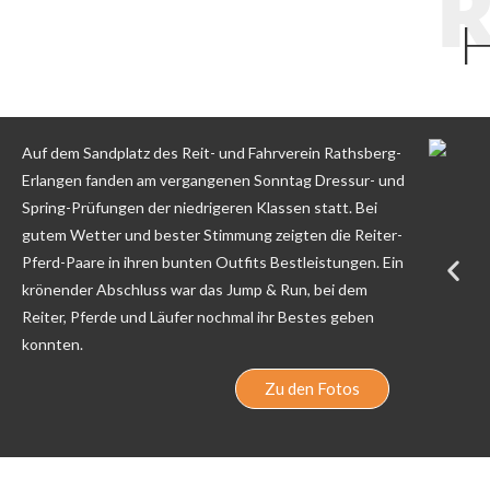
R
H
Auf dem Sandplatz des Reit- und Fahrverein Rathsberg-
Erlangen fanden am vergangenen Sonntag Dressur- und
Spring-Prüfungen der niedrigeren Klassen statt. Bei
gutem Wetter und bester Stimmung zeigten die Reiter-
Pferd-Paare in ihren bunten Outfits Bestleistungen. Ein
krönender Abschluss war das Jump & Run, bei dem
Reiter, Pferde und Läufer nochmal ihr Bestes geben
konnten.
Zu den Fotos