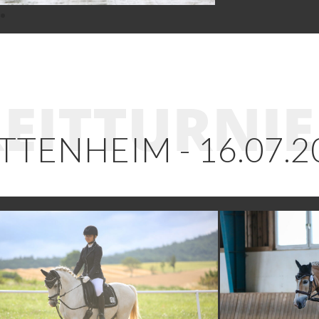
EITTURNI
TTENHEIM - 16.07.2