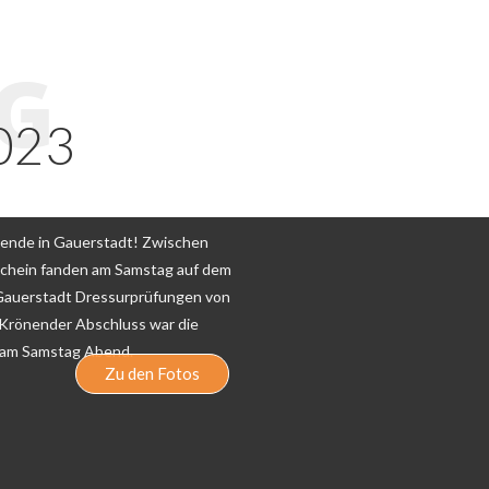
G
023
ende in Gauerstadt! Zwischen
chein fanden am Samstag auf dem
Gauerstadt Dressurprüfungen von
. Krönender Abschluss war die
 am Samstag Abend.
Zu den Fotos