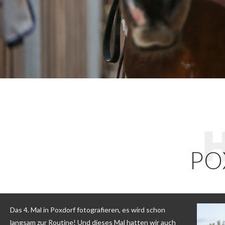
PO
Das 4. Mal in Poxdorf fotografieren, es wird schon
langsam zur Routine! Und dieses Mal hatten wir auch