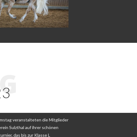
AG
23
stag veranstalteten die Mitglieder
rein Sulzthal auf ihrer schönen
rnier, das bis zur Klasse L