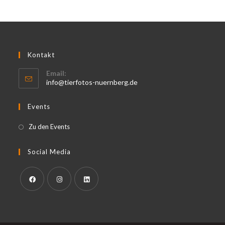
Kontakt
Email:
Opens
info@tierfotos-nuernberg.de
in
your
Events
application
Opens
Zu den Events
in
a
Social Media
new
tab
Opens
Opens
Opens
in
in
in
a
a
a