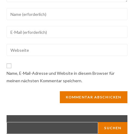
Gib
deinen
Namen
Gib
oder
deine
Benutzernamen
E-
Gib
zum
Mail-
deine
Kommentieren
Adresse
Website-
ein
zum
URL
Name, E-Mail-Adresse und Website in diesem Browser für
Kommentieren
ein
meinen nächsten Kommentar speichern.
ein
(optional)
Suchen
SUCHEN