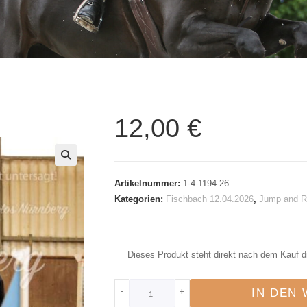
12,00
€
🔍
Artikelnummer:
1-4-1194-26
Kategorien:
Fischbach 12.04.2026
,
Jump and R
Dieses Produkt steht direkt nach dem Kauf d
-
+
IN DEN