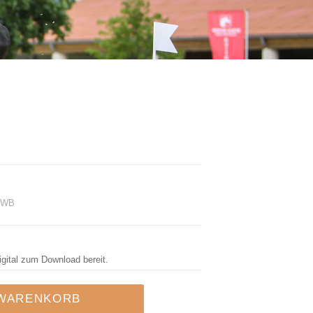
r WB
igital zum Download bereit.
 WARENKORB