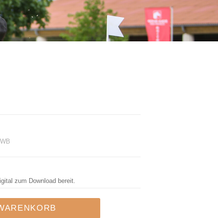
r WB
igital zum Download bereit.
 WARENKORB