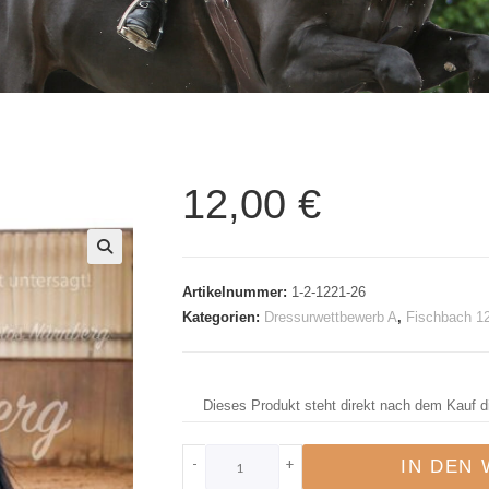
12,00
€
🔍
Artikelnummer:
1-2-1221-26
Kategorien:
Dressurwettbewerb A
,
Fischbach 1
Dieses Produkt steht direkt nach dem Kauf d
-
+
IN DEN