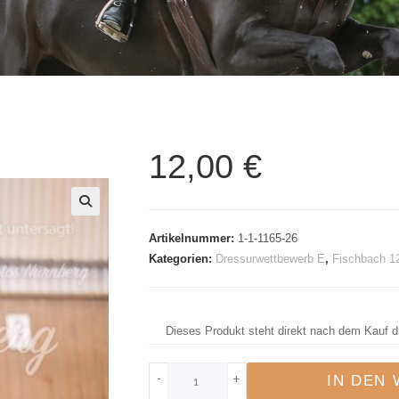
12,00
€
🔍
Artikelnummer:
1-1-1165-26
Kategorien:
Dressurwettbewerb E
,
Fischbach 1
Dieses Produkt steht direkt nach dem Kauf d
-
+
IN DEN